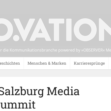
̈r die Kommunikationsbranche powered by »OBSERVER« Med
eschichten
Menschen & Marken
Karrieresprünge
 Salzburg Media
Summit