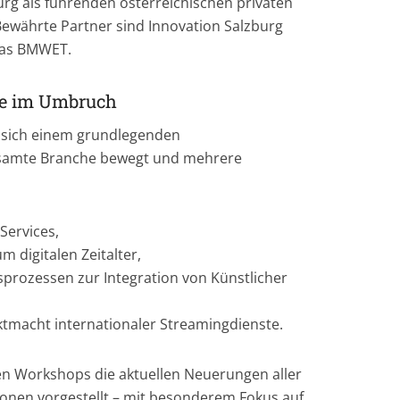
urg als führenden österreichischen privaten
Bewährte Partner sind Innovation Salzburg
das BMWET.
he im Umbruch
 sich einem grundlegenden
esamte Branche bewegt und mehrere
Services,
 digitalen Zeitalter,
sprozessen zur Integration von Künstlicher
tmacht internationaler Streamingdienste.
en Workshops die aktuellen Neuerungen aller
ionen vorgestellt – mit besonderem Fokus auf