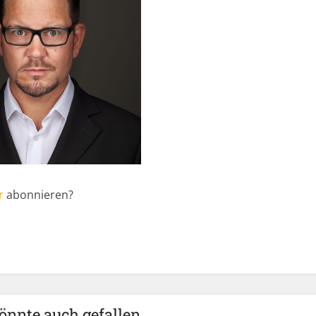
r
abonnieren?
önnte auch gefallen